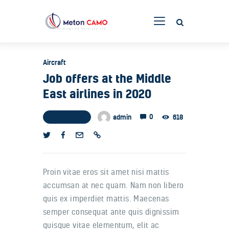
Aircraft
Our company
Job offers at the Middle
CAMO
East airlines in 2020
Aircraft inspection
0
admin
618
April 12, 2019
Technical services
Engine Services
Industry solutions
Proin vitae eros sit amet nisi mattis
accumsan at nec quam. Nam non libero
quis ex imperdiet mattis. Maecenas
semper consequat ante quis dignissim
quisque vitae elementum, elit ac