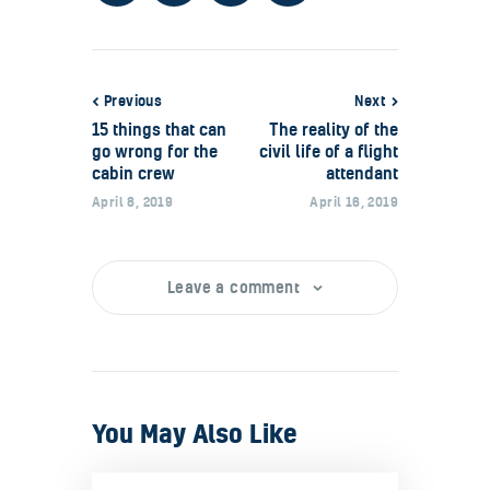
Previous
Next
15 things that can
The reality of the
go wrong for the
civil life of a flight
cabin crew
attendant
April 8, 2019
April 16, 2019
Leave a comment
You May Also Like