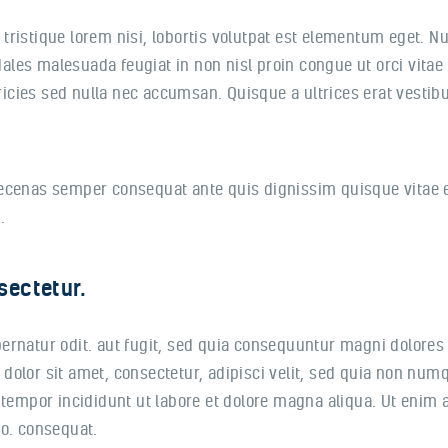
ristique lorem nisi, lobortis volutpat est elementum eget. Nun
les malesuada feugiat in non nisl proin congue ut orci vitae 
tricies sed nulla nec accumsan. Quisque a ultrices erat vestib
ecenas semper consequat ante quis dignissim quisque vitae e
.
sectetur.
ernatur odit. aut fugit, sed quia consequuntur magni dolores
dolor sit amet, consectetur, adipisci velit, sed quia non nu
 tempor incididunt ut labore et dolore magna aliqua. Ut enim
do. consequat.