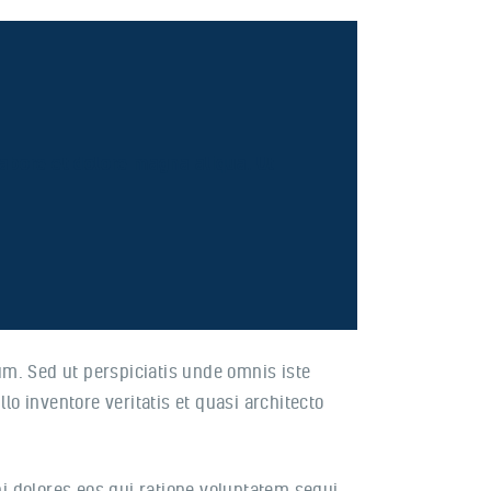
labore et dolore magna aliqua. Ut
rum. Sed ut perspiciatis unde omnis iste
 inventore veritatis et quasi architecto
i dolores eos qui ratione voluptatem sequi