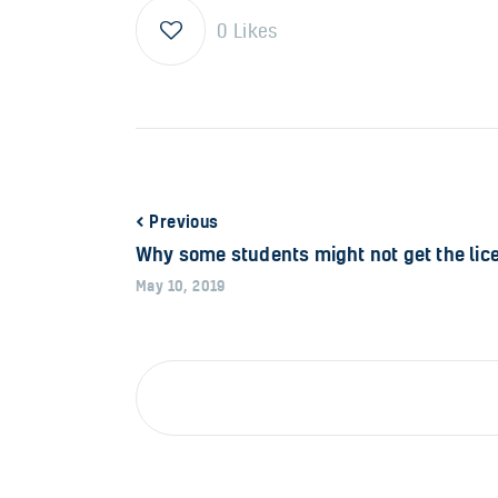
0
Likes
Previous
Why some students might not get the lic
May 10, 2019