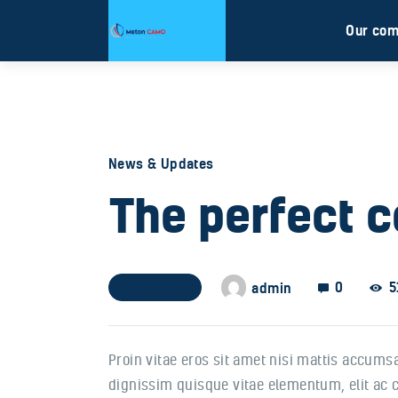
Our co
News & Updates
The perfect 
0
5
admin
May 14, 2019
Proin vitae eros sit amet nisi mattis accum
dignissim quisque vitae elementum, elit ac cu