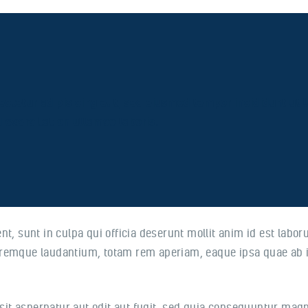
ctetur adipisicing elit, sed eiusmod tempor incididunt ut 
 exercitation ullamco laboris.
t, sunt in culpa qui officia deserunt mollit anim id est labo
remque laudantium, totam rem aperiam, eaque ipsa quae ab illo
t aspernatur aut odit aut fugit, sed quia consequuntur magn