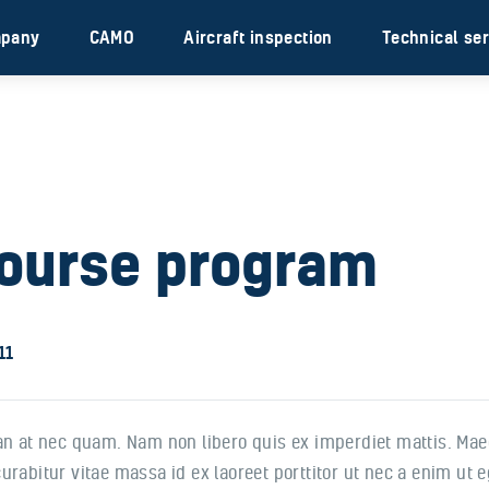
Our company
mpany
CAMO
Aircraft inspection
Technical se
CAMO
Aircraft inspection
Technical services
Engine Services
course program
Industry solutions
11
san at nec quam. Nam non libero quis ex imperdiet mattis. M
rabitur vitae massa id ex laoreet porttitor ut nec a enim ut e