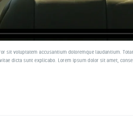
rror sit voluptatem accusantium doloremque laudantium. Tota
 vitae dicta sunt explicabo. Lorem ipsum dolor sit amet, conse