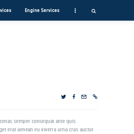
rvices
Engine Services
aecenas semper consequat ante quis
get erat aenean eu viverra urna cras auctor.