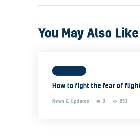
You May Also Like
June 24, 2019
How to fight the fear of fligh
News & Updates
0
653